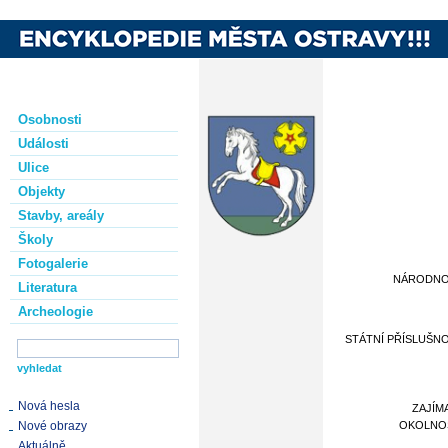
Osobnosti
Události
Ulice
Objekty
Stavby, areály
Školy
Fotogalerie
NÁRODN
Literatura
Archeologie
STÁTNÍ PŘÍSLUŠN
Nová hesla
ZAJÍM
Nové obrazy
OKOLNO
Aktuálně