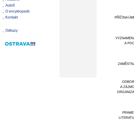
Autoři
O encyklopedii
Kontakt
PŘÍČINA ÚM
Odkazy
VYZNAMEN
A PO
ZAMĚSTN
ODBOR
A ZÁJM
ORGANIZ
PRAME
LITERAT