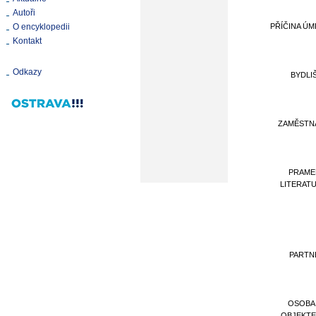
Autoři
O encyklopedii
PŘÍČINA ÚM
Kontakt
Odkazy
BYDLI
ZAMĚSTN
PRAME
LITERAT
PARTN
OSOBA
OBJEKT