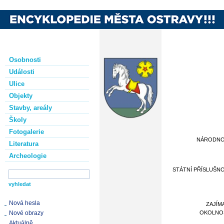
Osobnosti
Události
Ulice
Objekty
Stavby, areály
Školy
Fotogalerie
NÁRODN
Literatura
Archeologie
STÁTNÍ PŘÍSLUŠN
Nová hesla
ZAJÍM
Nové obrazy
OKOLNO
Aktuálně