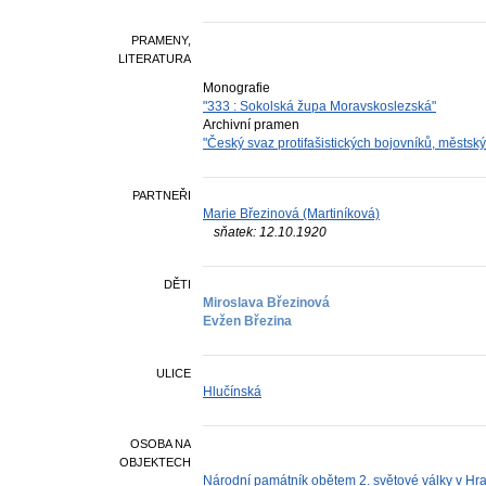
PRAMENY,
LITERATURA
Monografie
"333 : Sokolská župa Moravskoslezská"
Archivní pramen
"Český svaz protifašistických bojovníků, městsk
PARTNEŘI
Marie Březinová (Martiníková)
sňatek: 12.10.1920
DĚTI
Miroslava Březinová
Evžen Březina
ULICE
Hlučínská
OSOBA NA
OBJEKTECH
Národní památník obětem 2. světové války v Hr