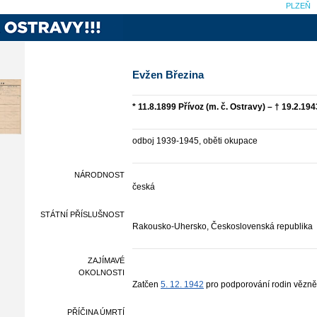
PLZEŇ
Evžen Březina
* 11.8.1899 Přívoz (m. č. Ostravy) – † 19.2.19
odboj 1939-1945, oběti okupace
NÁRODNOST
česká
STÁTNÍ PŘÍSLUŠNOST
Rakousko-Uhersko, Československá republika
ZAJÍMAVÉ
OKOLNOSTI
Zatčen
5. 12. 1942
pro podporování rodin vězně
PŘÍČINA ÚMRTÍ