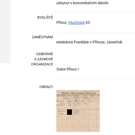
zahynul v koncentračním táboře
BYDLIŠTĚ
Přívoz,
Hlučínská
63
ZAMĚSTNÁNÍ
elektrárna František v Přívoze, zámečník
ODBORNÉ
A ZÁJMOVÉ
ORGANIZACE
Sokol Přívoz I
OBRAZY