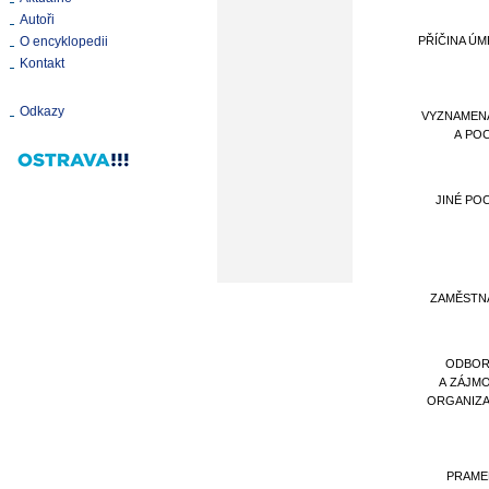
Autoři
O encyklopedii
PŘÍČINA ÚM
Kontakt
Odkazy
VYZNAMEN
A PO
JINÉ PO
ZAMĚSTN
ODBOR
A ZÁJM
ORGANIZ
PRAME