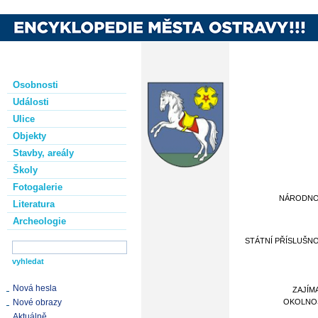
Osobnosti
Události
Ulice
Objekty
Stavby, areály
Školy
Fotogalerie
NÁRODN
Literatura
Archeologie
STÁTNÍ PŘÍSLUŠN
Nová hesla
ZAJÍM
Nové obrazy
OKOLNO
Aktuálně