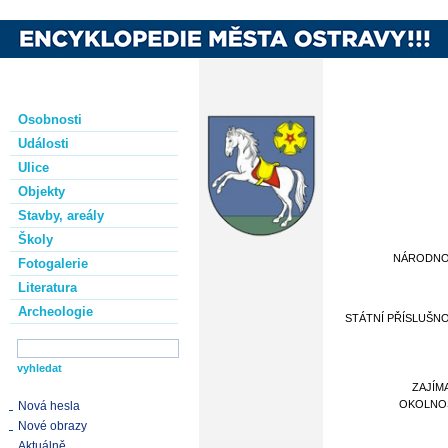
Osobnosti
Události
Ulice
Objekty
Stavby, areály
Školy
NÁRODN
Fotogalerie
Literatura
Archeologie
STÁTNÍ PŘÍSLUŠN
ZAJÍM
OKOLNO
Nová hesla
Nové obrazy
Aktuálně