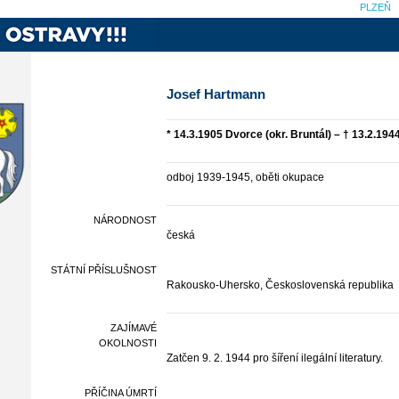
PLZEŇ
Josef Hartmann
* 14.3.1905 Dvorce (okr. Bruntál) – † 13.2.19
odboj 1939-1945, oběti okupace
NÁRODNOST
česká
STÁTNÍ PŘÍSLUŠNOST
Rakousko-Uhersko, Československá republika
ZAJÍMAVÉ
OKOLNOSTI
Zatčen 9. 2. 1944 pro šíření ilegální literatury.
PŘÍČINA ÚMRTÍ