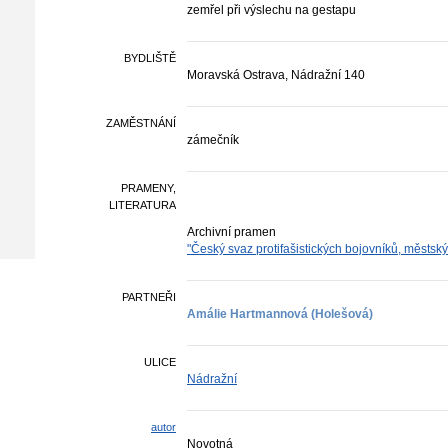
zemřel při výslechu na gestapu
BYDLIŠTĚ
Moravská Ostrava, Nádražní 140
ZAMĚSTNÁNÍ
zámečník
PRAMENY,
LITERATURA
Archivní pramen
"Český svaz protifašistických bojovníků, městsk
PARTNEŘI
Amálie Hartmannová (Holešová)
ULICE
Nádražní
autor
Novotná