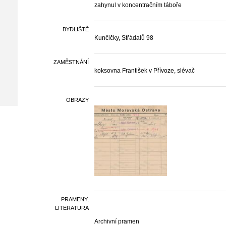
zahynul v koncentračním táboře
BYDLIŠTĚ
Kunčičky, Střádalů 98
ZAMĚSTNÁNÍ
koksovna František v Přívoze, slévač
OBRAZY
PRAMENY,
LITERATURA
Archivní pramen