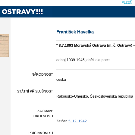
PLZEŇ
František Havelka
* 8.7.1893 Moravská Ostrava (m. č. Ostravy) 
odboj 1939-1945, oběti okupace
NÁRODNOST
česká
STÁTNÍ PŘÍSLUŠNOST
Rakousko-Uhersko, Československá republika
ZAJÍMAVÉ
OKOLNOSTI
Zatčen
5. 12. 1942
.
PŘÍČINA ÚMRTÍ