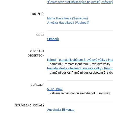
"Český svaz protifašistických bojovníků, městsk
PARTNEŘI
Marie Havelková (Samková)
Anežka Havelková (Vachová)
ULICE
Střádalů
OSOBA NA
OBJEKTECH
Národní památník obětem 2. světové války v Hr
památník: Památník obětem 2. světové války
Pamětní deska obětem 2. světové války v Přívo
pamětní deska: Pamětní deska obětem 2. světo
UDÁLOSTI
5. 12. 1942
Zatčení zaměstnanců závodů dolu František
SOUVISEJÍCÍ ODKAZY
Auschwitz-Birkenau