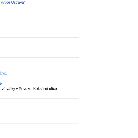
ý výbor Ostrava"
abyni
ze
vé války v Přívoze, Koksární ulice