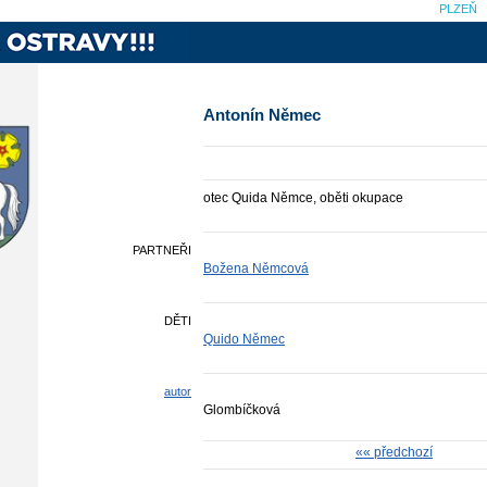
PLZEŇ
Antonín Němec
otec Quida Němce, oběti okupace
PARTNEŘI
Božena Němcová
DĚTI
Quido Němec
autor
Glombíčková
«« předchozí