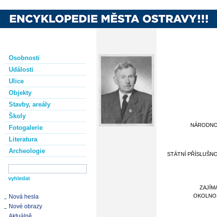
Osobnosti
Události
Ulice
Objekty
Stavby, areály
Školy
NÁRODN
Fotogalerie
Literatura
Archeologie
STÁTNÍ PŘÍSLUŠN
ZAJÍM
OKOLNO
Nová hesla
Nové obrazy
Aktuálně