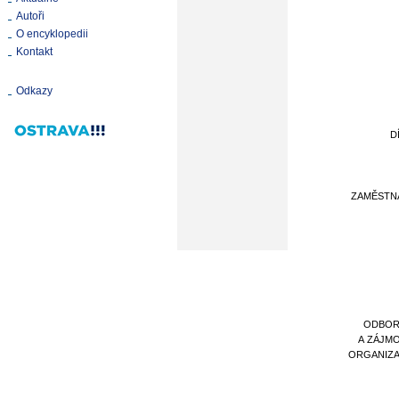
Autoři
O encyklopedii
Kontakt
Odkazy
D
ZAMĚSTN
ODBOR
A ZÁJM
ORGANIZ