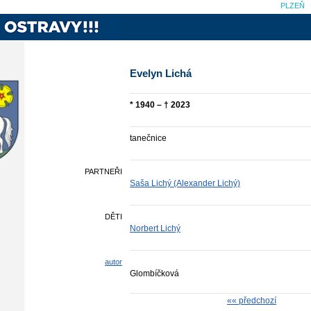
PLZEŇ
Evelyn Lichá
* 1940 – † 2023
tanečnice
PARTNEŘI
Saša Lichý (Alexander Lichý)
DĚTI
Norbert Lichý
autor
Glombíčková
«« předchozí