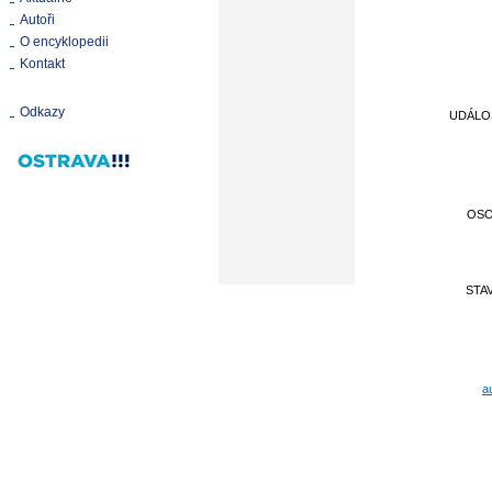
Autoři
O encyklopedii
Kontakt
Odkazy
UDÁLO
OS
STA
a