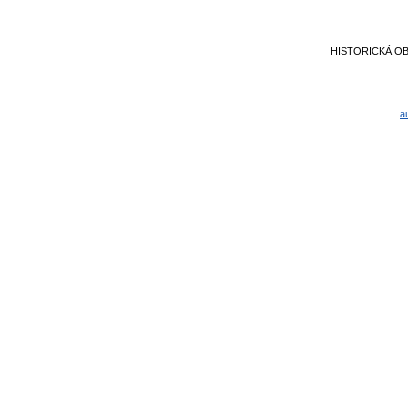
HISTORICKÁ O
a