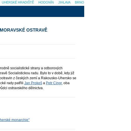
UHERSKÉ HRADIŠTĚ
HODONÍN
JIHLAVA
BRNO
V MORAVSKÉ OSTRAVĚ
rodně socialistické strany a odborových
ravě Socialistickou radu. Bylo to v době, kdy již
u potravin z českých zemí a Rakousko-Uhersko se
ké rady patřili
Jan Prokeš
a
Petr Cingr
, oba
vůdci ostravského dělnictva.
-uherské monarchie"