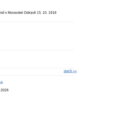
stí v Moravské Ostravě 15. 10. 1918
starší »»
sk
. 2026