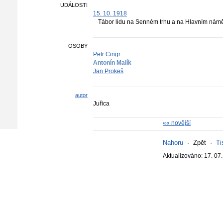
UDÁLOSTI
15. 10. 1918
Tábor lidu na Senném trhu a na Hlavním námě
OSOBY
Petr Cingr
Antonín Malík
Jan Prokeš
autor
Juřica
«« novější
Nahoru
·
Zpět
·
Ti
Aktualizováno: 17. 07