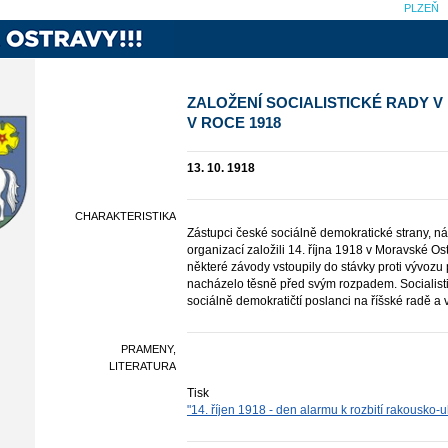
PLZEŇ
ZALOŽENÍ SOCIALISTICKÉ RADY 
V ROCE 1918
13. 10. 1918
CHARAKTERISTIKA
Zástupci české sociálně demokratické strany, ná
organizací založili 14. října 1918 v Moravské Ost
některé závody vstoupily do stávky proti vývoz
nacházelo těsně před svým rozpadem. Socialistic
sociálně demokratičtí poslanci na říšské radě a 
PRAMENY,
LITERATURA
Tisk
"14. říjen 1918 - den alarmu k rozbití rakousko