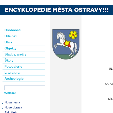
Osobnosti
Události
Ulice
Objekty
Stavby, areály
Školy
Fotogalerie
UL
Literatura
Archeologie
KATA
MÍ
Nová hesla
Nové obrazy
Aktuálně