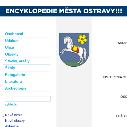
Osobnosti
Události
KATA
Ulice
Objekty
Stavby, areály
Školy
Fotogalerie
HISTORICKÁ O
Literatura
Archeologie
OS
Nová hesla
UDÁLO
Nové obrazy
Aktuálně