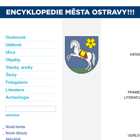
Osobnosti
Události
Ulice
KATA
Objekty
Stavby, areály
Školy
Fotogalerie
Literatura
PRAME
Archeologie
LITERAT
Nová hesla
Nové obrazy
UDÁLO
Aktuálně