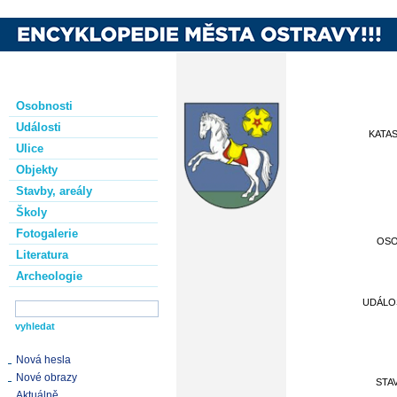
Osobnosti
Události
KATA
Ulice
Objekty
Stavby, areály
Školy
Fotogalerie
OS
Literatura
Archeologie
UDÁLO
Nová hesla
Nové obrazy
STA
Aktuálně