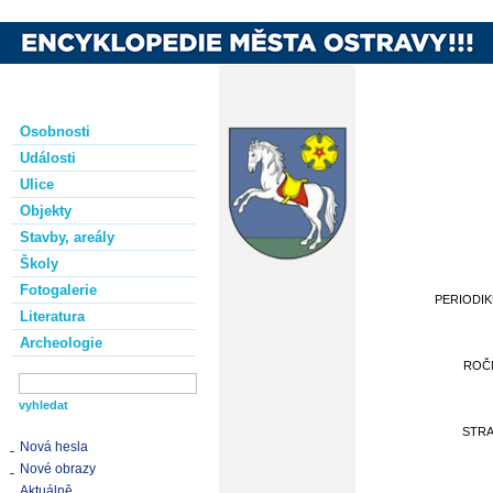
Osobnosti
Události
Ulice
Objekty
Stavby, areály
Školy
Fotogalerie
PERIODI
Literatura
Archeologie
ROČ
STR
Nová hesla
Nové obrazy
Aktuálně