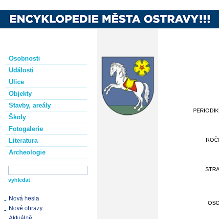
Osobnosti
Události
Ulice
Objekty
Stavby, areály
PERIODI
Školy
Fotogalerie
Literatura
ROČ
Archeologie
STR
Nová hesla
OS
Nové obrazy
Aktuálně