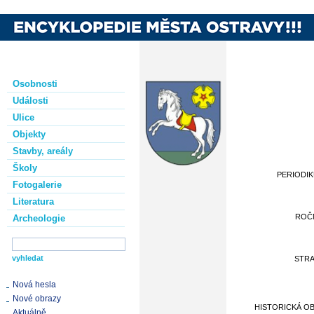
Osobnosti
Události
Ulice
Objekty
Stavby, areály
Školy
PERIODI
Fotogalerie
Literatura
ROČ
Archeologie
STR
Nová hesla
Nové obrazy
HISTORICKÁ O
Aktuálně