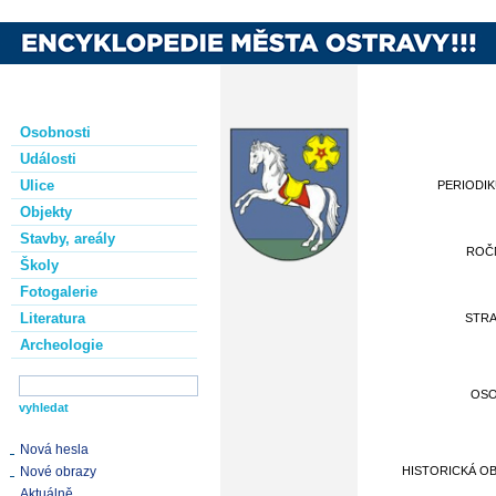
Osobnosti
Události
Ulice
PERIODI
Objekty
Stavby, areály
ROČ
Školy
Fotogalerie
Literatura
STR
Archeologie
OS
Nová hesla
Nové obrazy
HISTORICKÁ O
Aktuálně