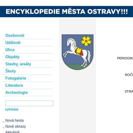
Osobnosti
Události
Ulice
Objekty
PERIODI
Stavby, areály
Školy
ROČ
Fotogalerie
Literatura
STR
Archeologie
Nová hesla
Nové obrazy
Aktuálně