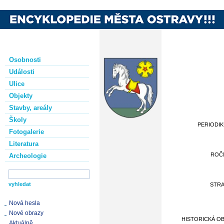
Osobnosti
Události
Ulice
Objekty
Stavby, areály
Školy
PERIODI
Fotogalerie
Literatura
ROČ
Archeologie
STR
Nová hesla
Nové obrazy
HISTORICKÁ O
Aktuálně