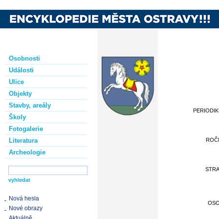
Osobnosti
Události
Ulice
Objekty
Stavby, areály
PERIODI
Školy
Fotogalerie
Literatura
ROČ
Archeologie
STR
Nová hesla
OS
Nové obrazy
Aktuálně