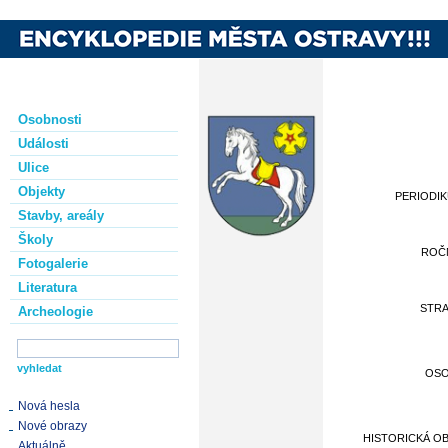
Osobnosti
Události
Ulice
Objekty
PERIODI
Stavby, areály
Školy
ROČ
Fotogalerie
Literatura
STR
Archeologie
OS
Nová hesla
Nové obrazy
HISTORICKÁ O
Aktuálně