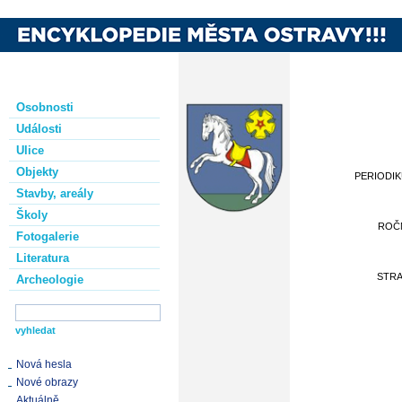
Osobnosti
Události
Ulice
Objekty
PERIODI
Stavby, areály
Školy
ROČ
Fotogalerie
Literatura
STR
Archeologie
Nová hesla
Nové obrazy
Aktuálně