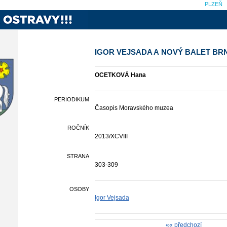
PLZEŇ
IGOR VEJSADA A NOVÝ BALET BR
OCETKOVÁ Hana
PERIODIKUM
Časopis Moravského muzea
ROČNÍK
2013/XCVIII
STRANA
303-309
OSOBY
Igor Vejsada
«« předchozí