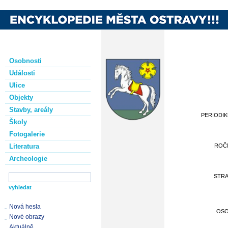
Osobnosti
Události
Ulice
Objekty
Stavby, areály
PERIODI
Školy
Fotogalerie
Literatura
ROČ
Archeologie
STR
Nová hesla
OS
Nové obrazy
Aktuálně