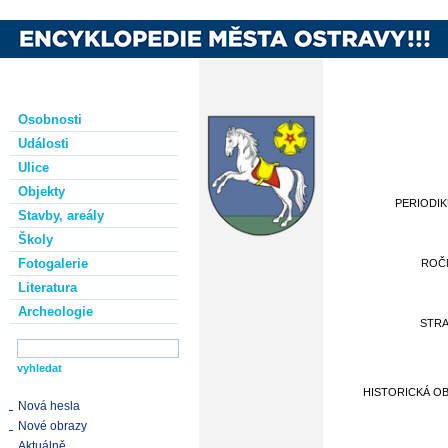
Osobnosti
Události
Ulice
Objekty
PERIODI
Stavby, areály
Školy
Fotogalerie
ROČ
Literatura
Archeologie
STR
HISTORICKÁ O
Nová hesla
Nové obrazy
Aktuálně