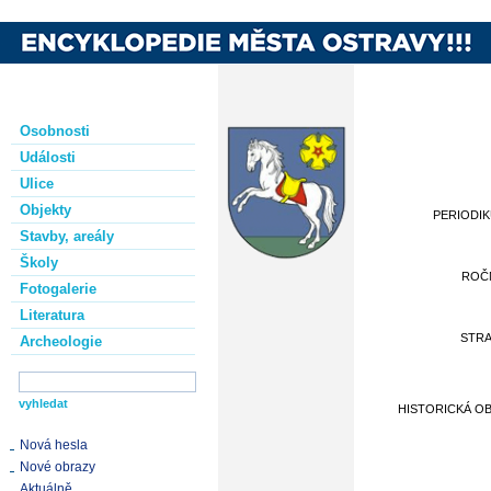
Osobnosti
Události
Ulice
Objekty
PERIODI
Stavby, areály
Školy
ROČ
Fotogalerie
Literatura
STR
Archeologie
HISTORICKÁ O
Nová hesla
Nové obrazy
Aktuálně