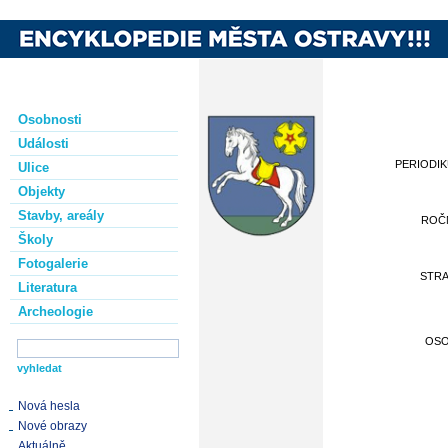
Osobnosti
Události
PERIODI
Ulice
Objekty
Stavby, areály
ROČ
Školy
Fotogalerie
STR
Literatura
Archeologie
OS
Nová hesla
Nové obrazy
Aktuálně