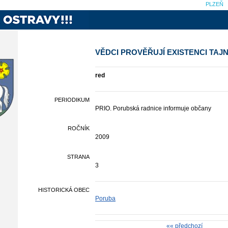
PLZEŇ
VĚDCI PROVĚŘUJÍ EXISTENCI TAJ
red
PERIODIKUM
PRIO. Porubská radnice informuje občany
ROČNÍK
2009
STRANA
3
HISTORICKÁ OBEC
Poruba
«« předchozí