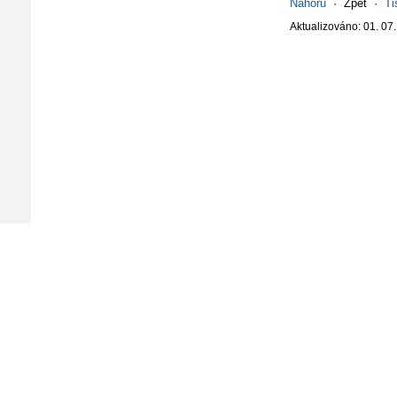
Nahoru
·
Zpět
·
Ti
Aktualizováno: 01. 07