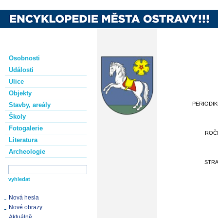
Osobnosti
Události
Ulice
Objekty
PERIODI
Stavby, areály
Školy
Fotogalerie
ROČ
Literatura
Archeologie
STR
Nová hesla
Nové obrazy
Aktuálně