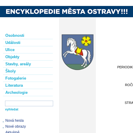
Osobnosti
Události
Ulice
Objekty
Stavby, areály
PERIODI
Školy
Fotogalerie
Literatura
ROČ
Archeologie
STR
Nová hesla
Nové obrazy
Aktuálně