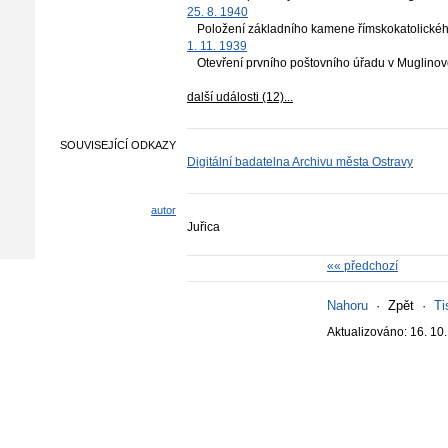
25. 8. 1940
Položení základního kamene římskokatolickéh
1. 11. 1939
Otevření prvního poštovního úřadu v Muglinov
další události (12)...
SOUVISEJÍCÍ ODKAZY
Digitální badatelna Archivu města Ostravy
autor
Juřica
«« předchozí
Nahoru
·
Zpět
·
Ti
Aktualizováno: 16. 10