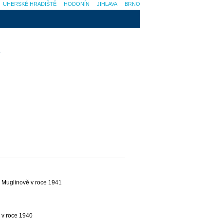
UHERSKÉ HRADIŠTĚ
HODONÍN
JIHLAVA
BRNO
A
v Muglinově v roce 1941
 v roce 1940