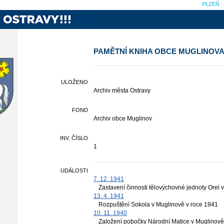
PLZEŇ
PAMĚTNÍ KNIHA OBCE MUGLINOV
ULOŽENO
Archiv města Ostravy
FOND
Archiv obce Muglinov
INV. ČÍSLO
1
UDÁLOSTI
7. 12. 1941
Zastavení činnosti tělovýchovné jednoty Orel 
13. 4. 1941
Rozpuštění Sokola v Muglinově v roce 1941
10. 11. 1940
Založení pobočky Národní Matice v Muglinově