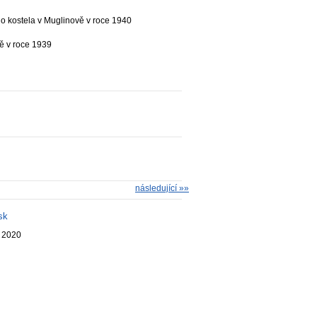
o kostela v Muglinově v roce 1940
ě v roce 1939
následující »»
sk
. 2020