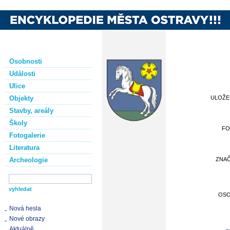
Osobnosti
Události
Ulice
Objekty
ULOŽ
Stavby, areály
Školy
FO
Fotogalerie
Literatura
Archeologie
ZNA
OS
Nová hesla
Nové obrazy
Aktuálně