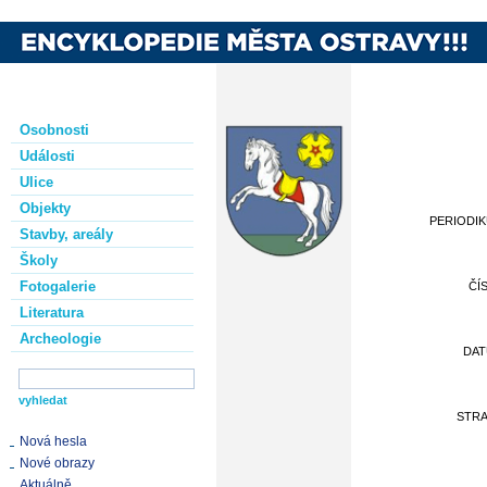
Osobnosti
Události
Ulice
Objekty
PERIODI
Stavby, areály
Školy
Fotogalerie
ČÍ
Literatura
Archeologie
DA
STR
Nová hesla
Nové obrazy
Aktuálně