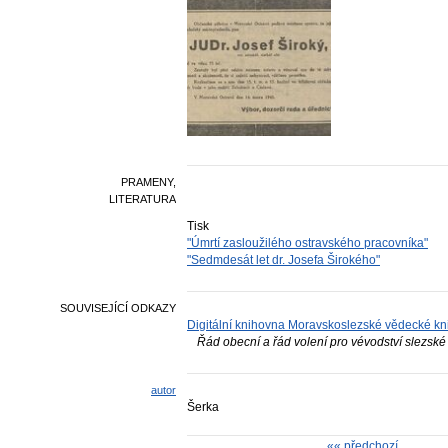
PRAMENY,
LITERATURA
Tisk
"Úmrtí zasloužilého ostravského pracovníka"
"Sedmdesát let dr. Josefa Širokého"
SOUVISEJÍCÍ ODKAZY
Digitální knihovna Moravskoslezské vědecké k
Řád obecní a řád volení pro vévodství slezské
autor
Šerka
«« předchozí