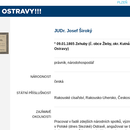
PLZEŇ
JUDr. Josef Široký
* 09.01.1865 Zehuby (č. obce Žleby, okr. Kutn
Ostravy)
právník, národohospodář
NÁRODNOST
česká
STÁTNÍ PŘÍSLUŠNOST
Rakouské císařství, Rakousko-Uhersko, Českos
ZAJÍMAVÉ
OKOLNOSTI
Pracoval v řadě zdejších národních spolků, výz
v Polské (dnes Slezské) Ostravě, angažoval se t