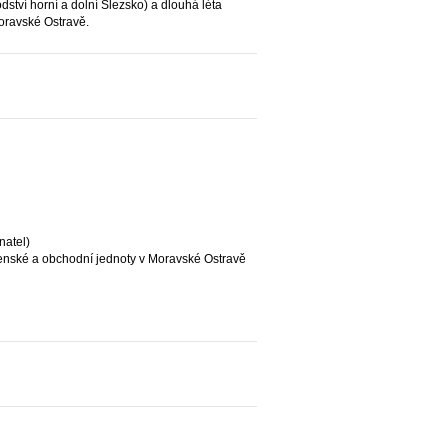
dství horní a dolní Slezsko) a dlouhá léta
oravské Ostravě.
natel)
nské a obchodní jednoty v Moravské Ostravě