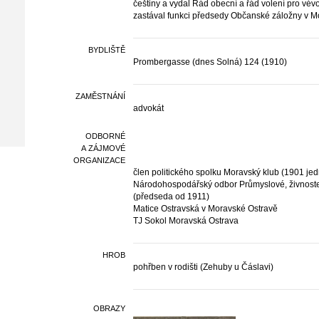
češtiny a vydal Řád obecní a řád volení pro vévo
zastával funkci předsedy Občanské záložny v M
BYDLIŠTĚ
Prombergasse (dnes Solná) 124 (1910)
ZAMĚSTNÁNÍ
advokát
ODBORNÉ
A ZÁJMOVÉ
ORGANIZACE
člen politického spolku Moravský klub (1901 jed
Národohospodářský odbor Průmyslové, živnoste
(předseda od 1911)
Matice Ostravská v Moravské Ostravě
TJ Sokol Moravská Ostrava
HROB
pohřben v rodišti (Zehuby u Čáslavi)
OBRAZY