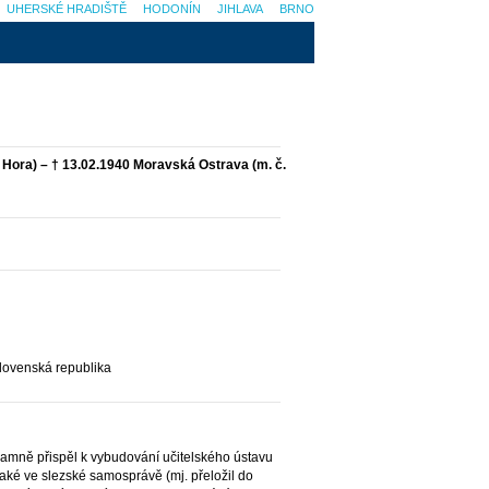
UHERSKÉ HRADIŠTĚ
HODONÍN
JIHLAVA
BRNO
á Hora) – † 13.02.1940 Moravská Ostrava (m. č.
lovenská republika
namně přispěl k vybudování učitelského ústavu
aké ve slezské samosprávě (mj. přeložil do