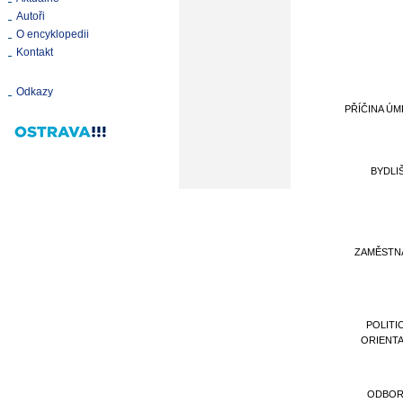
Autoři
O encyklopedii
Kontakt
Odkazy
PŘÍČINA ÚM
BYDLI
ZAMĚSTN
POLITI
ORIENT
ODBOR