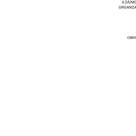
A ZÁJM
ORGANIZ
OBR