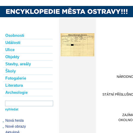
Osobnosti
Události
Ulice
Objekty
Stavby, areály
Školy
NÁRODN
Fotogalerie
Literatura
Archeologie
STÁTNÍ PŘÍSLUŠN
ZAJÍM
OKOLNO
Nová hesla
Nové obrazy
Aktuálně