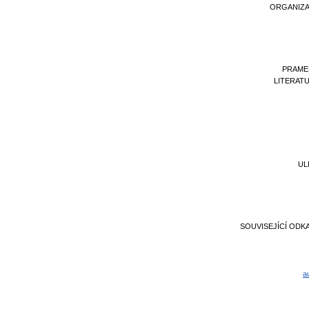
ORGANIZ
PRAME
LITERAT
UL
SOUVISEJÍCÍ ODK
a