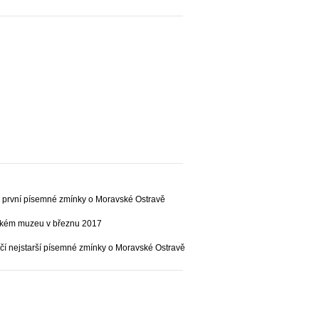
t od první písemné zmínky o Moravské Ostravě
vském muzeu v březnu 2017
očí nejstarší písemné zmínky o Moravské Ostravě