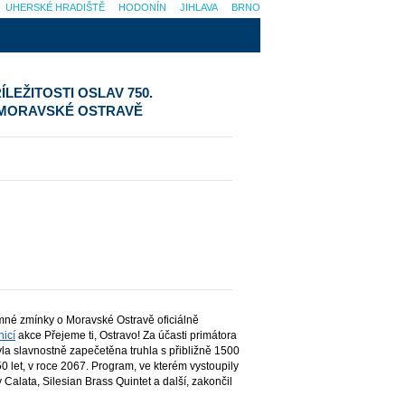
UHERSKÉ HRADIŠTĚ
HODONÍN
JIHLAVA
BRNO
ÍLEŽITOSTI OSLAV 750.
O MORAVSKÉ OSTRAVĚ
emné zmínky o Moravské Ostravě oficiálně
icí
akce Přejeme ti, Ostravo! Za účasti primátora
a slavnostně zapečetěna truhla s přibližně 1500
 let, v roce 2067. Program, ve kterém vystoupily
 Calata, Silesian Brass Quintet a další, zakončil