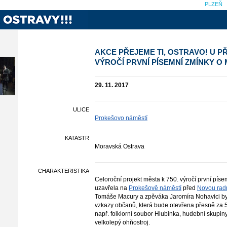
PLZEŇ
AKCE PŘEJEME TI, OSTRAVO! U PŘ
VÝROČÍ PRVNÍ PÍSEMNÍ ZMÍNKY 
29. 11. 2017
ULICE
Prokešovo náměstí
KATASTR
Moravská Ostrava
CHARAKTERISTIKA
Celoroční projekt města k 750. výročí první pís
uzavřela na
Prokešově náměstí
před
Novou radn
Tomáše Macury a zpěváka Jaromíra Nohavici byl
vzkazy občanů, která bude otevřena přesně za 50
např. folklorní soubor Hlubinka, hudební skupiny
velkolepý ohňostroj.