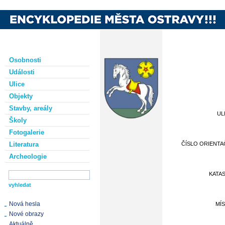
Osobnosti
Události
Ulice
Objekty
Stavby, areály
UL
Školy
Fotogalerie
Literatura
ČÍSLO ORIENTA
Archeologie
KATA
Nová hesla
MÍ
Nové obrazy
Aktuálně