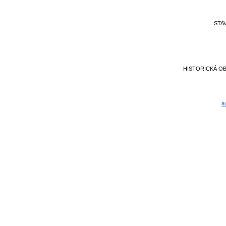
STA
HISTORICKÁ O
a