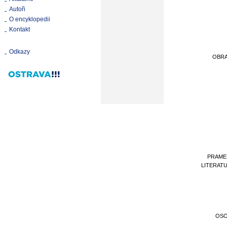
Autoři
O encyklopedii
Kontakt
Odkazy
OBR
PRAME
LITERAT
OS