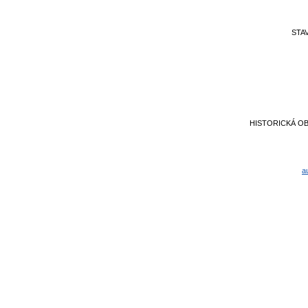
STA
HISTORICKÁ O
a