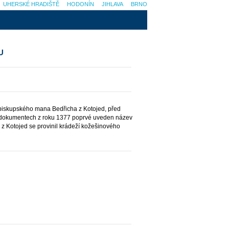
UHERSKÉ HRADIŠTĚ
HODONÍN
JIHLAVA
BRNO
U
 biskupského mana Bedřicha z Kotojed, před
dokumentech z roku 1377 poprvé uveden název
h z Kotojed se provinil krádeží kožešinového