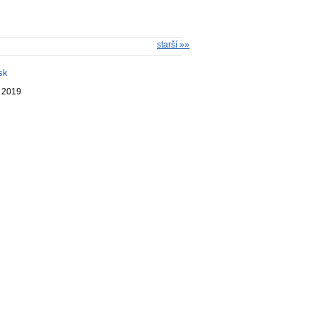
starší »»
sk
. 2019