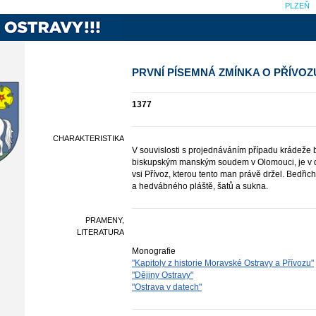
PLZEŇ
PRVNÍ PÍSEMNÁ ZMÍNKA O PŘÍVOZ
1377
CHARAKTERISTIKA
V souvislosti s projednáváním případu krádeže
biskupským manským soudem v Olomouci, je v 
vsi Přívoz, kterou tento man právě držel. Bedřic
a hedvábného pláště, šatů a sukna.
PRAMENY,
LITERATURA
Monografie
"Kapitoly z historie Moravské Ostravy a Přívozu"
"Dějiny Ostravy"
"Ostrava v datech"