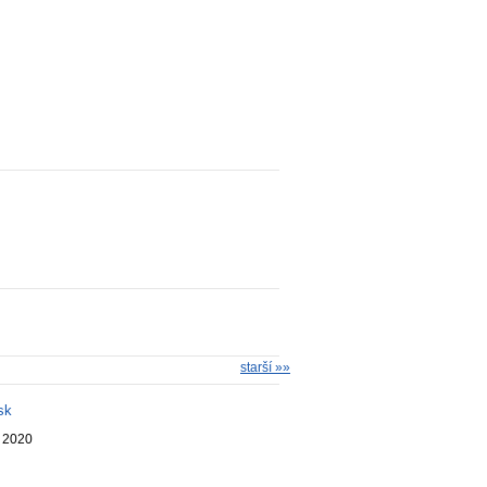
starší »»
sk
. 2020