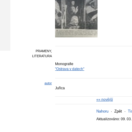
PRAMENY,
LITERATURA
Monografie
"Ostrava v datech"
autor
Juřica
«« novější
Nahoru
·
Zpět
·
Ti
Aktualizováno: 09. 03