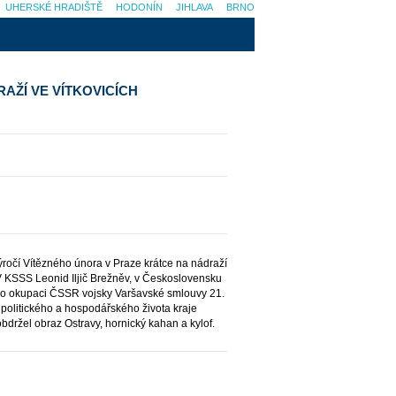
UHERSKÉ HRADIŠTĚ
HODONÍN
JIHLAVA
BRNO
RAŽÍ VE VÍTKOVICÍCH
ýročí Vítězného února v Praze krátce na nádraží
ÚV KSSS Leonid Iljič Brežněv, v Československu
o okupaci ČSSR vojsky Varšavské smlouvy 21.
é politického a hospodářského života kraje
obdržel obraz Ostravy, hornický kahan a kylof.