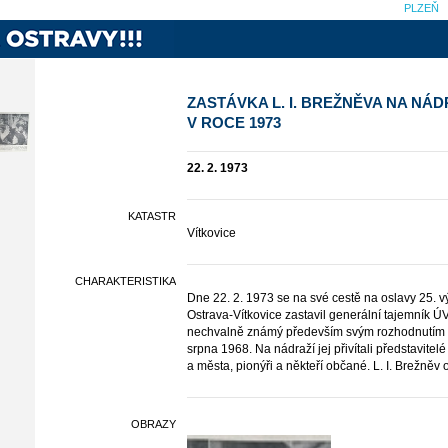
PLZEŇ
ZASTÁVKA L. I. BREŽNĚVA NA NÁD
V ROCE 1973
22. 2. 1973
KATASTR
Vítkovice
CHARAKTERISTIKA
Dne 22. 2. 1973 se na své cestě na oslavy 25. v
Ostrava-Vítkovice zastavil generální tajemník 
nechvalně známý především svým rozhodnutím 
srpna 1968. Na nádraží jej přivítali představitel
a města, pionýři a někteří občané. L. I. Brežněv 
OBRAZY