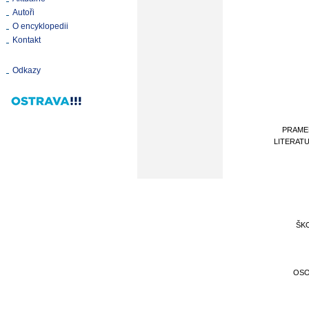
Autoři
O encyklopedii
Kontakt
Odkazy
PRAME
LITERAT
ŠK
OS