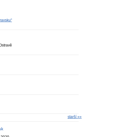
ravsku"
Ostravě
starší »»
sk