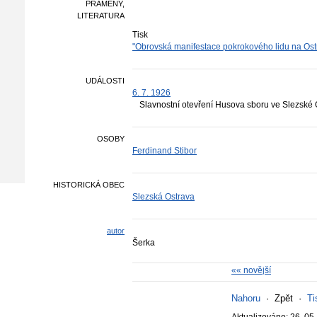
PRAMENY,
LITERATURA
Tisk
"Obrovská manifestace pokrokového lidu na Ost
UDÁLOSTI
6. 7. 1926
Slavnostní otevření Husova sboru ve Slezské 
OSOBY
Ferdinand Stibor
HISTORICKÁ OBEC
Slezská Ostrava
autor
Šerka
«« novější
Nahoru
·
Zpět
·
Ti