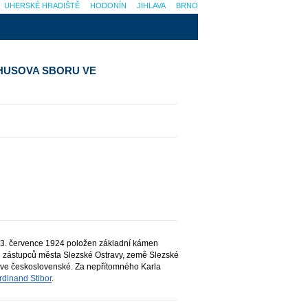
UHERSKÉ HRADIŠTĚ
HODONÍN
JIHLAVA
BRNO
HUSOVA SBORU VE
ne 13. července 1924 položen základní kámen
i zástupců města Slezské Ostravy, země Slezské
kve československé. Za nepřítomného Karla
rdinand Stibor
.