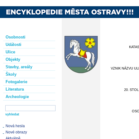
Osobnosti
Události
KATA
Ulice
Objekty
Stavby, areály
VZNIK NÁZVU UL
Školy
Fotogalerie
Literatura
20. STOL
Archeologie
OS
Nová hesla
Nové obrazy
Aktuálně